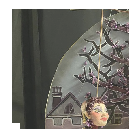
Malerei
Grafisches
& Figürliches
Bühnenbilder